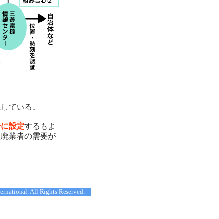
議している。
安に設定
するもよ
産廃業者の需要が
ternational. All Rights Reserved.