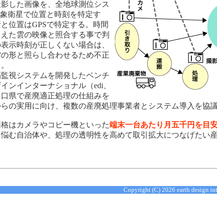
撮影した画像を、全地球測位シス
気象衛星で位置と時刻を特定す
と位置はGPSで特定する。時間
らえた雲の映像と照合する事で判
の表示時刻が正しくない場合は、
雲の形と照らし合わせるため不正
う。
監視システムを開発したベンチ
インインターナショナル（edi、
山口県で産廃適正処理の仕組みを
からの実用に向け、複数の産廃処理事業者とシステム導入を協
格はカメラやコピー機といった
端末一台あたり月五千円を目
に悩む自治体や、処理の透明性を高めて取引拡大につなげたい
。
Copyright (C)
2026 earth design in