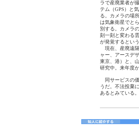
ラで産廃業者が
テム（GPS）と
る。カメラの場所
は気象衛星でと
別する。カメラ
刻一刻と変わる
が発覚するとい
現在、産廃遠隔
ャー、アースデザ
東京、港）と、
研究中。来年度
同サービスの価
うだ。不法投棄
あるとみている