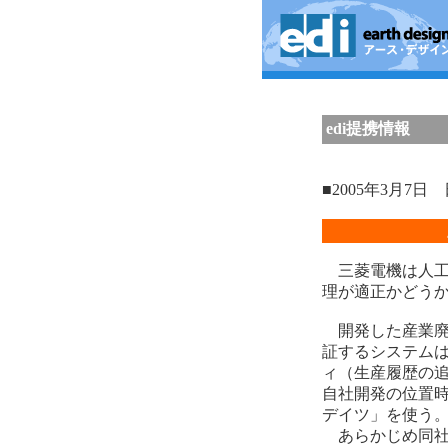
edi提携情報
■2005年3月7
三菱電機は人工
理が適正かどう
開発した産業廃
証するシステム
ィ（生産履歴の
自社開発の位置
デイツ」を使う
あらかじめ同社