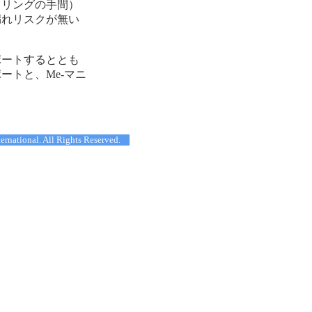
イリングの手間）
漏れリスクが無い
ポートするととも
トと、Me-マニ
ternational. All Rights Reserved.