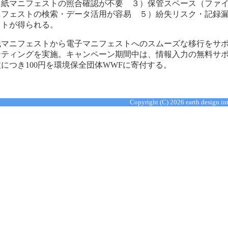
）紙マニフェストの照合確認が不要 ３）保管スペース（ファ
ニフェストの検索・データ活用が容易 ５）紛失リスク・記録
ットが得られる。
紙マニフェストから電子マニフェストへのスムーズな移行をサ
ティングを実施。キャンペーン期間中は、情報入力の無料サポー
につき100円を環境保全団体WWFに寄付する。
Copyright (C)
2026 earth design in